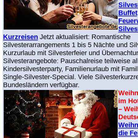
Silves
Buffet
Feuer
Silves
Kurzreisen
Jetzt aktualisiert: Romantische
Silvesterarrangements 1 bis 5 Nächte und Silv
Kurzurlaub mit Silvesterfeier und Übernachtu
Silvesterangebote: Pauschalreise teilweise all
Kindersilvesterparty, Familienurlaub mit Famil
Single-Silvester-Special. Viele Silvesterkurzre
Bundesländern verfügbar.
Weihn
im Ho
– Wei
Deuts
Weihn
die Fe