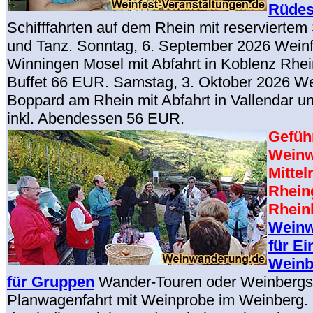
Rüde
Schifffahrten auf dem Rhein mit reserviertem 
und Tanz. Sonntag, 6. September 2026 Wein
Winningen Mosel mit Abfahrt in Koblenz Rhein,
Buffet 66 EUR. Samstag, 3. Oktober 2026 W
Boppard am Rhein mit Abfahrt in Vallendar un
inkl. Abendessen 56 EUR.
Gefüh
Wein
Mittel
Rhein
Rhein
Weinw
für Ei
Weinb
für Gruppen
Wander-Touren oder Weinbergsr
Planwagenfahrt mit Weinprobe im Weinberg.