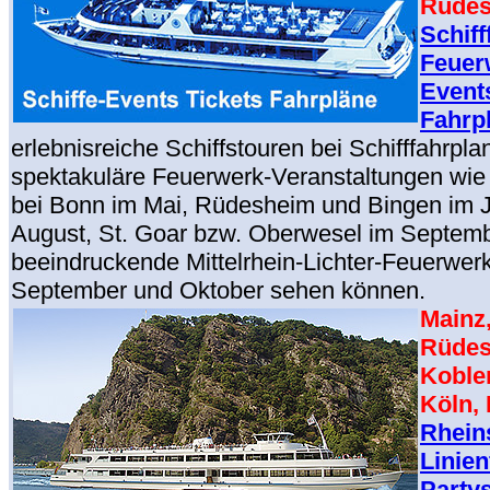
Rüdes
Schiff
Feuer
Events
Fahrp
erlebnisreiche Schiffstouren bei Schifffahrpla
spektakuläre Feuerwerk-Veranstaltungen wi
bei Bonn im Mai, Rüdesheim und Bingen im J
August, St. Goar bzw. Oberwesel im Septem
beeindruckende Mittelrhein-Lichter-Feuerwer
September und Oktober sehen können.
Mainz
Rüdes
Koble
Köln,
Rheins
Linien
Partys