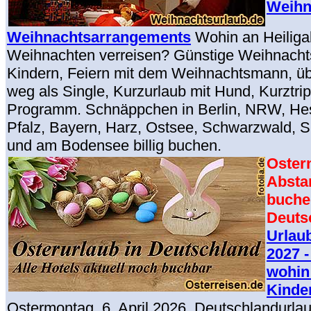
Weihn
Weihnachtsarrangements
Wohin an Heilig
Weihnachten verreisen? Günstige Weihnachts
Kindern, Feiern mit dem Weihnachtsmann, ü
weg als Single, Kurzurlaub mit Hund, Kurztri
Programm. Schnäppchen in Berlin, NRW, Hes
Pfalz, Bayern, Harz, Ostsee, Schwarzwald, 
und am Bodensee billig buchen.
Oster
Absta
buche
Deuts
Urlau
2027 -
wohin 
Kinde
Ostermontag, 6. April 2026, Deutschlandurla