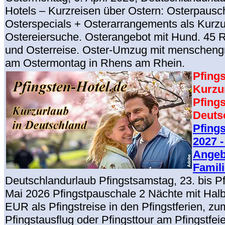
Hotels – Kurzreisen über Ostern: Osterpausc
Osterspecials + Osterarrangements als Kurzu
Ostereiersuche. Osterangebot mit Hund. 45 
und Osterreise. Oster-Umzug mit menschen
am Ostermontag in Rhens am Rhein.
Pfings
Kurzu
Pfings
Deuts
Pfing
2027 -
Angeb
Famil
Deutschlandurlaub Pfingstsamstag, 23. bis P
Mai 2026 Pfingstpauschale 2 Nächte mit Hal
EUR als Pfingstreise in den Pfingstferien, zum
Pfingstausflug oder Pfingsttour am Pfingstfeie