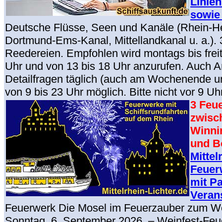
Linien
sowie 
Deutsche Flüsse, Seen und Kanäle (Rhein-H
Dortmund-Ems-Kanal, Mittellandkanal u. a.).
Reedereien. Empfohlen wird montags bis freit
Uhr und von 13 bis 18 Uhr anzurufen. Auch A
Detailfragen täglich (auch am Wochenende u
von 9 bis 23 Uhr möglich. Bitte nicht vor 9 Uh
3 Feu
zwisc
Winni
und B
Mittel
Feuer
mit Pa
Veran
Feuerwerk Die Mosel im Feuerzauber zum W
Sonntag, 6. September 2026. – Weinfest-Feu