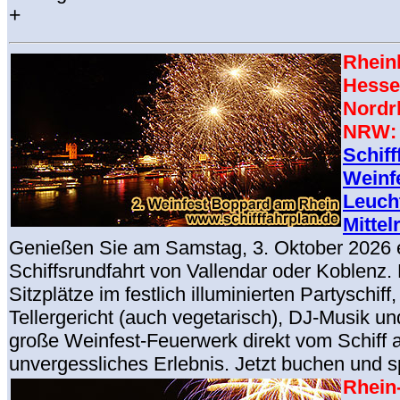
+
Rheinl
Hesse
Nordr
NRW:
Schiff
Weinf
Leuch
Mittel
Genießen Sie am Samstag, 3. Oktober 2026 
Schiffsrundfahrt von Vallendar oder Koblenz.
Sitzplätze im festlich illuminierten Partyschif
Tellergericht (auch vegetarisch), DJ-Musik u
große Weinfest-Feuerwerk direkt vom Schiff a
unvergessliches Erlebnis. Jetzt buchen und s
Rhein-