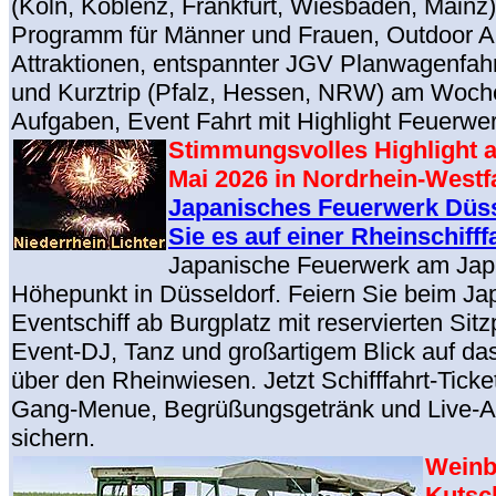
(Köln, Koblenz, Frankfurt, Wiesbaden, Mainz)
Programm für Männer und Frauen, Outdoor Akt
Attraktionen, entspannter JGV Planwagenfahr
und Kurztrip (Pfalz, Hessen, NRW) am Woch
Aufgaben, Event Fahrt mit Highlight Feuerw
Stimmungsvolles Highlight a
Mai 2026 in Nordrhein-West
Japanisches Feuerwerk Düss
Sie es auf einer Rheinschifffa
Japanische Feuerwerk am Japa
Höhepunkt in Düsseldorf. Feiern Sie beim Ja
Eventschiff ab Burgplatz mit reservierten Sitz
Event-DJ, Tanz und großartigem Blick auf d
über den Rheinwiesen. Jetzt Schifffahrt-Ticket
Gang-Menue, Begrüßungsgetränk und Live-
sichern.
Weinb
Kutsc