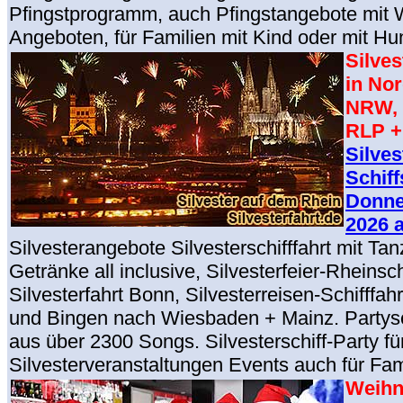
Pfingstprogramm, auch Pfingstangebote mit 
Angeboten, für Familien mit Kind oder mit Hu
Silve
in No
NRW, 
RLP +
Silves
Schiff
Donner
2026 
Silvesterangebote Silvesterschifffahrt mit Tan
Getränke all inclusive, Silvesterfeier-Rheinsch
Silvesterfahrt Bonn, Silvesterreisen-Schifffa
und Bingen nach Wiesbaden + Mainz. Partys
aus über 2300 Songs. Silvesterschiff-Party fü
Silvesterveranstaltungen Events auch für Fam
Weihn