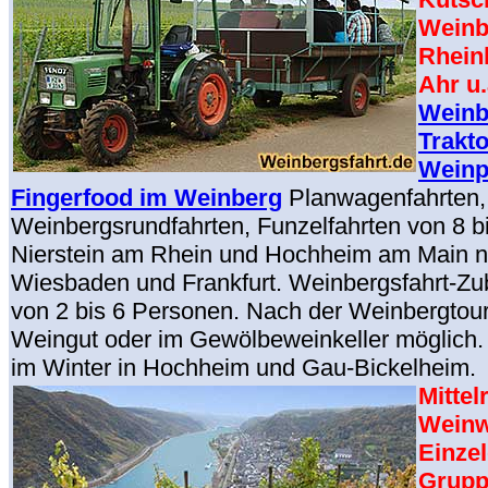
Weinb
Rhein
Ahr u.
Weinb
Trakt
Weinp
Fingerfood im Weinberg
Planwagenfahrten,
Weinbergsrundfahrten, Funzelfahrten von 8 b
Nierstein am Rhein und Hochheim am Main n
Wiesbaden und Frankfurt. Weinbergsfahrt-Z
von 2 bis 6 Personen. Nach der Weinbergtou
Weingut oder im Gewölbeweinkeller möglich.
im Winter in Hochheim und Gau-Bickelheim.
Mittel
Weinw
Einze
Grupp