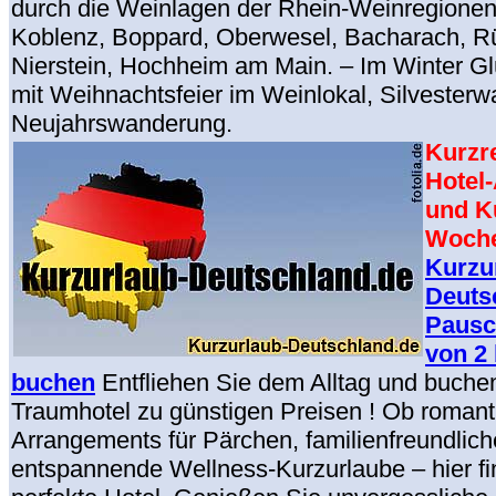
durch die Weinlagen der Rhein-Weinregionen
Koblenz, Boppard, Oberwesel, Bacharach, Rüd
Nierstein, Hochheim am Main. – Im Winter 
mit Weihnachtsfeier im Weinlokal, Silvester
Neujahrswanderung.
Kurzr
Hotel
und Ku
Woche
Kurzu
Deuts
Pausc
von 2 
buchen
Entfliehen Sie dem Alltag und buchen 
Traumhotel zu günstigen Preisen ! Ob romant
Arrangements für Pärchen, familienfreundlic
entspannende Wellness-Kurzurlaube – hier fi