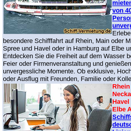
mieten
von 40
Perso
unver
Erlebe
besondere Schifffahrt auf Rhein, Main oder Mo
Spree und Havel oder in Hamburg auf Elbe un
Entdecken Sie die Freiheit auf dem Wasser be
Feier oder Firmenveranstaltung und genießen
unvergessliche Momente. Ob exklusive, Hoch
oder Ausflug mit Freunden, Familie oder Koll
Rhein
Necka
Havel
Elbe A
Schif
deuts