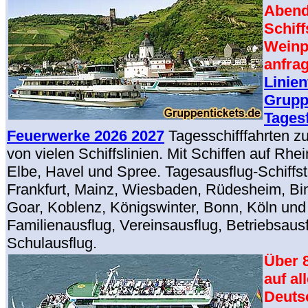
Abend
Schif
Weinp
anfra
Linien
Grupp
Tages
Feuerwerke 2026 2027
Tagesschifffahrten z
von vielen Schiffslinien. Mit Schiffen auf Rhe
Elbe, Havel und Spree. Tagesausflug-Schiffsto
Frankfurt, Mainz, Wiesbaden, Rüdesheim, Bin
Goar, Koblenz, Königswinter, Bonn, Köln und
Familienausflug, Vereinsausflug, Betriebsaus
Schulausflug.
Über 
auf al
Deuts