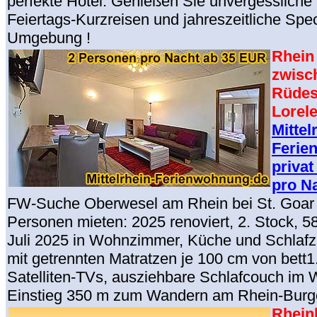
perfekte Hotel. Genießen Sie unvergessliche 
Feiertags-Kurzreisen und jahreszeitliche Spec
Umgebung !
Rhein 
zwisc
Rüdes
Lorel
Mittel
Ferie
privat
pro N
FW-Suche Oberwesel am Rhein bei St. Goar 
Personen mieten: 2025 renoviert, 2. Stock, 
Juli 2025 in Wohnzimmer, Küche und Schlafz
mit getrennten Matratzen je 100 cm von bett1.
Satelliten-TVs, ausziehbare Schlafcouch im
Einstieg 350 m zum Wandern am Rhein-Bur
Rheinl