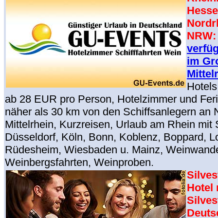
Hesse
Nordr
NRW
verfü
im Gr
Mittel
Hotels
ab 28 EUR pro Person, Hotelzimmer und Fe
näher als 30 km von den Schiffsanlegern an 
Mittelrhein, Kurzreisen, Urlaub am Rhein mit S
Düsseldorf, Köln, Bonn, Koblenz, Boppard, Lo
Rüdesheim, Wiesbaden u. Mainz, Weinwand
Weinbergsfahrten, Weinproben.
Silves
Hotel
Silves
Deuts