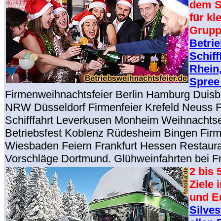
dem S
für kl
Grup
Betri
Schiff
Rhein,
Spree
Firmenweihnachtsfeier Berlin Hamburg Duisbu
NRW Düsseldorf Firmenfeier Krefeld Neuss 
Schifffahrt Leverkusen Monheim Weihnacht
Betriebsfest Koblenz Rüdesheim Bingen Fir
Wiesbaden Feiern Frankfurt Hessen Restaur
Vorschläge Dortmund. Glühweinfahrten bei Fr
2 bis 
Ziele 
und E
Silve