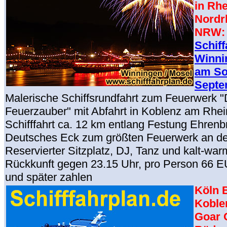
in Rhe
Nordr
NRW:
Schiff
Winni
am So
Septe
Malerische Schiffsrundfahrt zum Feuerwerk "
Feuerzauber" mit Abfahrt in Koblenz am Rhei
Schifffahrt ca. 12 km entlang Festung Ehrenbr
Deutsches Eck zum größten Feuerwerk an de
Reservierter Sitzplatz, DJ, Tanz und kalt-war
Rückkunft gegen 23.15 Uhr, pro Person 66 E
und später zahlen
Köln 
Koble
Goar 