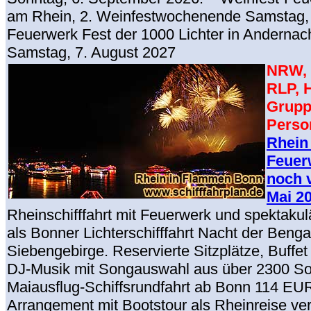
am Rhein, 2. Weinfestwochenende Samstag, 
Feuerwerk Fest der 1000 Lichter in Anderna
Samstag, 7. August 2027
NRW, 
RLP, 
Grupp
Perso
Rhein
Feuerw
noch v
Mai 2
Rheinschifffahrt mit Feuerwerk und spektak
als Bonner Lichterschifffahrt Nacht der Beng
Siebengebirge. Reservierte Sitzplätze, Buffe
DJ-Musik mit Songauswahl aus über 2300 So
Maiausflug-Schiffsrundfahrt ab Bonn 114 EUR
Arrangement mit Bootstour als Rheinreise ve