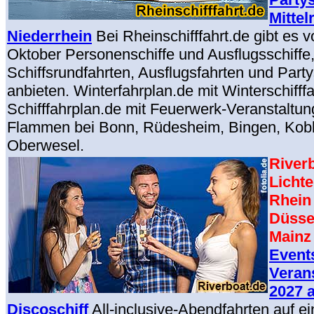
Mittel
Niederrhein
Bei Rheinschifffahrt.de gibt es 
Oktober Personenschiffe und Ausflugsschiffe, 
Schiffsrundfahrten, Ausflugsfahrten und Party
anbieten. Winterfahrplan.de mit Winterschifffa
Schifffahrplan.de mit Feuerwerk-Veranstaltun
Flammen bei Bonn, Rüdesheim, Bingen, Kobl
Oberwesel.
River
Lichte
Rhein 
Düsse
Mainz
Event
Veran
2027 
Discoschiff
All-inclusive-Abendfahrten auf ei