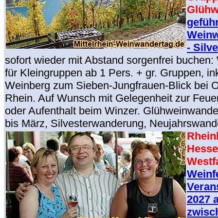
Glühw
geführ
Weinw
- Silv
sofort wieder mit Abstand sorgenfrei buche
für Kleingruppen ab 1 Pers. + gr. Gruppen, i
Weinberg zum Sieben-Jungfrauen-Blick bei 
Rhein. Auf Wunsch mit Gelegenheit zur Feuer
oder Aufenthalt beim Winzer. Glühweinwand
bis März, Silvesterwanderung, Neujahrswand
Rheinl
Hesse
Westf
Weinf
Veran
2027 a
zwisc